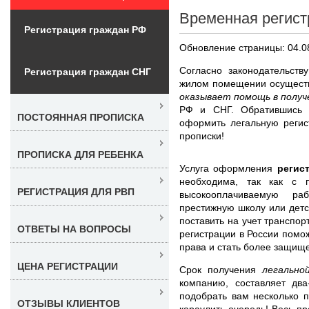
Временная регист
Регистрация граждан РФ
Обновление страницы: 04.0
Согласно законодательств
Регистрация граждан СНГ
жилом помещении осущест
оказывает помощь в получ
РФ и СНГ. Обратившись 
ПОСТОЯННАЯ ПРОПИСКА
оформить легальную регис
прописки!
ПРОПИСКА ДЛЯ РЕБЕНКА
Услуга оформления
регис
необходима, так как с 
РЕГИСТРАЦИЯ ДЛЯ РВП
высокооплачиваемую ра
престижную школу или детс
поставить на учет транспор
ОТВЕТЫ НА ВОПРОСЫ
регистрации в России помо
права и стать более защищ
ЦЕНА РЕГИСТРАЦИИ
Срок получения
легально
компанию, составляет дв
подобрать вам несколько 
ОТЗЫВЫ КЛИЕНТОВ
караулить очередь! Весь пр