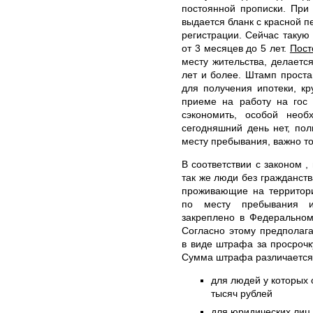
постоянной прописки. При
выдается бланк с красной
регистрации. Сейчас такую
от 3 месяцев до 5 лет.
Пост
месту жительства, делаетс
лет и более. Штамп проста
для получения ипотеки, кр
приеме на работу на гос 
сэкономить, особой необ
сегодняшний день нет, по
месту пребывания, важно то
В соответствии с законом ,
так же люди без гражданст
проживающие на территори
по месту пребывания и
закреплено в Федеральном
Согласно этому предполага
в виде штрафа за просрочк
Сумма штрафа различается
для людей у которых о
тысяч рублей
для юридических лиц